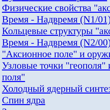
Физические свойства "
ак
Время -
Надвремя
(N1/01
Кольцевые структуры "
ак
Время -
Надвремя
(N2/00
"
Аксионное
поле" и оруж
Узловые точки "
геополя
"
поля"
Холодный ядерный синте
Спин ядра