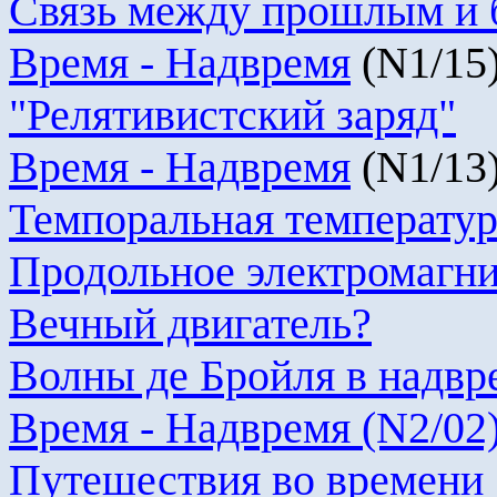
Связь между прошлым и
Время -
Надвремя
(
N
1/15
"Релятивистский заряд"
Время -
Надвремя
(
N
1/13
Темпоральная температур
Продольное электромагни
Вечный двигатель?
Волны де Бройля в
надвр
Время -
Надвремя
(N2/02
Путешествия во времени