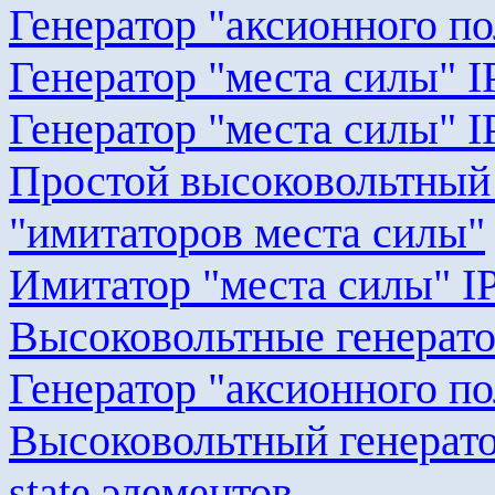
Генератор "
аксионного
по
Генератор "места силы"
I
Генератор "места силы" I
Простой высоковольтный
"имитаторов места силы"
Имитатор "места силы"
I
Высоковольтные генерат
Генератор "
аксионного
по
Высоковольтный генерато
state
элементов