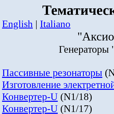
Тематическ
English
|
Italiano
"
Акси
Генераторы 
Пассивные резонаторы
(
Изготовление электретно
Конвертер-
U
(
N
1/18)
Конвертер-U
(
N
1/17)