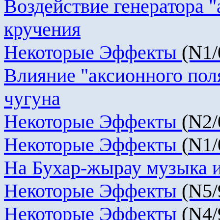
Воздействие генератора "
кручения
Некоторые Эффекты
(N1/
Влияние "
аксионного
поля
чугуна
Некоторые Эффекты
(
N
2/
Некоторые Эффекты
(
N
1/
На Бухар-
жырау
музыка и
Некоторые Эффекты
(N5/
Некоторые Эффекты
(N4/