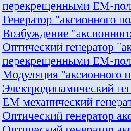
перекрещенными EM-по
Генератор "
аксионного
по
Возбуждение "
аксионног
Оптический генератор "
а
перекрещенными EM-по
Модуляция "
аксионного
п
Электродинамический ген
EM механический генера
Оптический генератор
ак
Оптический генератор
ак