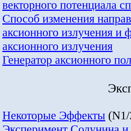
векторного потенциала с
Способ изменения направ
аксионного
излучения и 
аксионного
излучения
Генератор
аксионного
пол
Экс
Некоторые Эффекты
(
N
1/
Эксперимент
Солунина
и