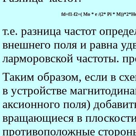
fd=f1-f2=( Mo * e /(2* Рi * M))*2*H
т.е. разница частот опре
внешнего поля и равна у
ларморовской частоты. пр
Таким образом, если в схе
в устройстве магнитодина
аксионного поля) добави
вращающиеся в плоскости
противоположные сторон