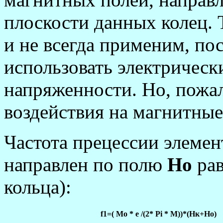
плоскости данных колец. 
и не всегда применим, по
использовать электрическ
напряженности. Но, пожал
воздействия на магнитные
Частота прецессии элемен
направлен по полю
Но
рав
кольца):
f1=( Mo * e /(2* Рi * M))*(Hк+Ho)