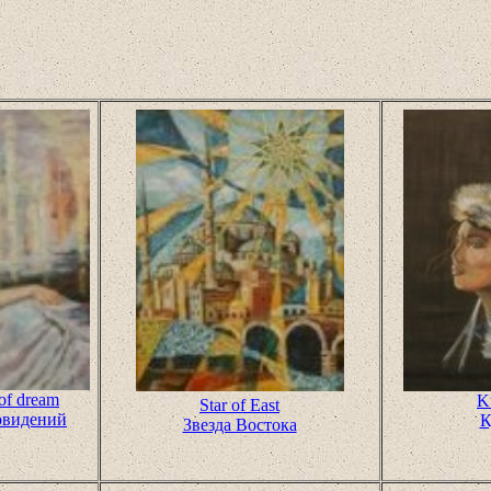
of dream
K
Star of East
овидений
К
Звезда Востока