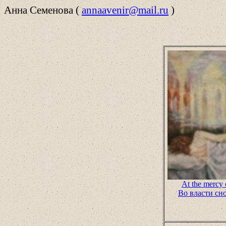
Анна Семенова (
annaavenir
@
mail
.
ru
)
At the mercy 
Во власти сн