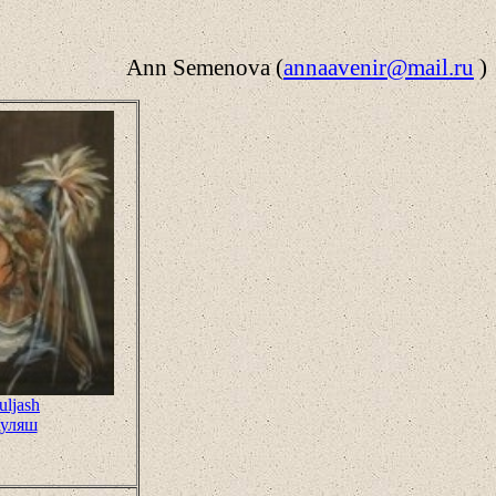
Ann Semenova (
annaavenir@mail.ru
)
uljash
уляш