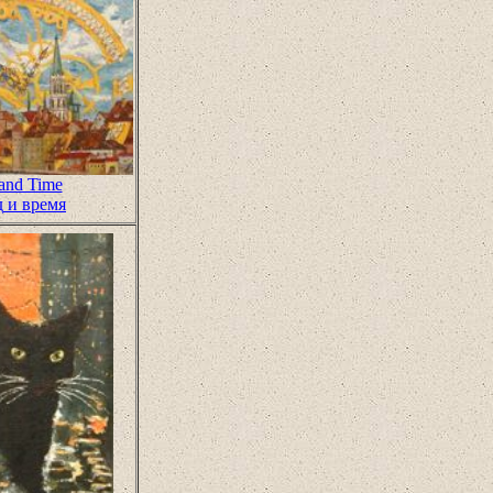
 and Time
д
и
время