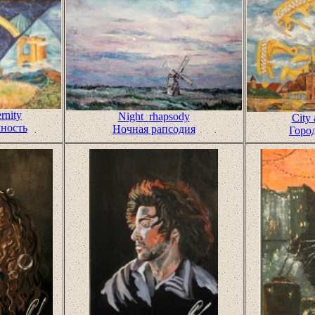
rnity
Night
rhapsody
City
чность
Ночная рапсодия
Горо