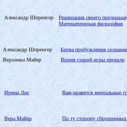
Александр
Шпренгер
Реализация своего предназна
Математическая философия
Александр
Шпренгер
Битва пробуждения сознани
Вероника Майер
Время старой игры прошло
Ирина Лис
Вам нравятся ментальные г
Вера Майер
По ту сторону сброшенных