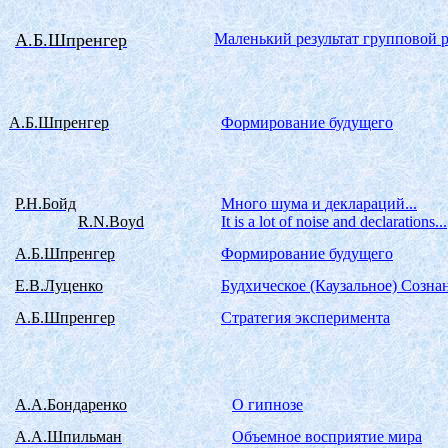
А.Б.Шпренгер
Маленький результат групповой 
А.Б.Шпренгер
Формирование будущего
Р.Н.Бойд
Много
шума
и
деклараций
...
R.N.Boyd
It is a lot of noise and declarations...
А.Б.Шпренгер
Формирование будущего
Е.В.Луценко
Будхическое
(Каузальное) Созна
А.Б.Шпренгер
Стратегия эксперимента
А.А.Бондаренко
О гипнозе
А.А.Шпильман
Объемное восприятие мира