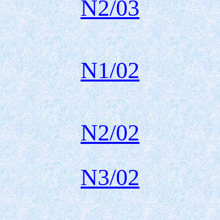
N
2
/0
3
N1/0
2
N
2
/0
2
N
3
/0
2