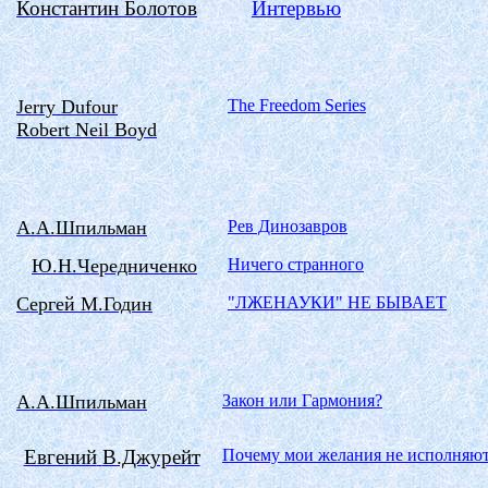
Константин Болотов
Интервью
Jerry Dufour
The Freedom Series
Robert Neil Boyd
А.А.Шпильман
Рев Динозавров
Ю.Н.Чередниченко
Ничего странного
Сергей
М.Годин
"ЛЖЕНАУКИ" НЕ БЫВАЕТ
А.А.Шпильман
Закон
или
Гармония
?
Евгений
В.Джурейт
Почему мои желания не исполняют