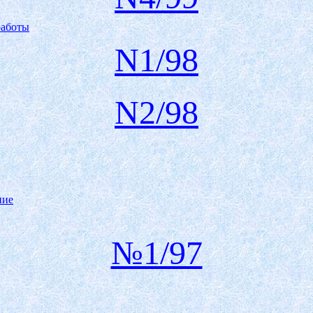
работы
N1/98
N2/98
ние
№1/97