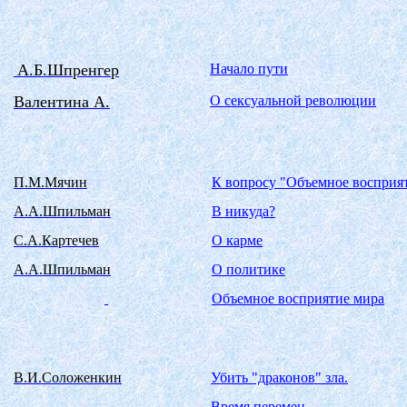
А.Б.Шпренгер
Начало пути
Валентина А.
О сексуальной революции
П.М.Мячин
К вопросу "Объемное восприя
А.А.Шпильман
В никуда?
С.А.Картечев
О карме
А.А.Шпильман
О политике
Объемное восприятие мира
В.И.Соложенкин
Убить "драконов" зла.
Время перемен