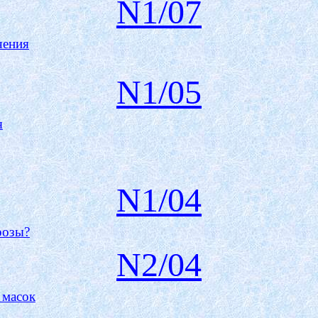
N1/07
чения
N1/05
я
N1/0
4
розы?
N
2
/0
4
 масок