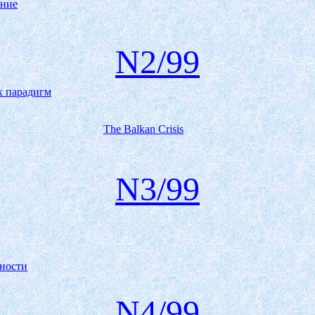
ение
N2/99
х парадигм
The Balkan Crisis
N3/99
вности
N4/99