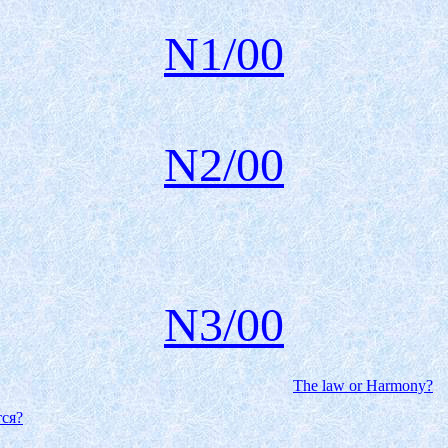
N1/00
N
2
/00
N
3
/00
The law or Harmony?
ся?