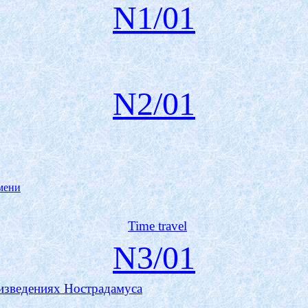
N1/0
1
N
2
/0
1
мени
Time travel
N
3
/0
1
изведениях Нострадамуса