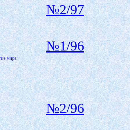
№2/97
№1/96
тие мира"
№2/96