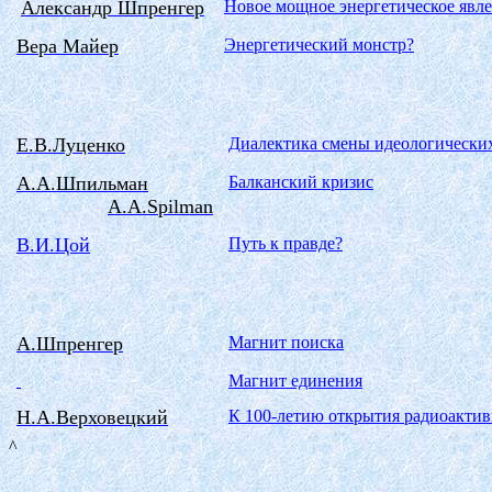
Александр
Шпренгер
Новое мощное энергетическое явл
Вера Майер
Энергетический монстр?
Е.В.Луценко
Диалектика смены идеологически
А.А.Шпильман
Балканский
кризис
A.A.Spilman
В.И.Цой
Путь к правде?
А.Шпренгер
Магнит поиска
Магнит единения
Н.А.Верховецкий
К 100-летию открытия радиоакти
^