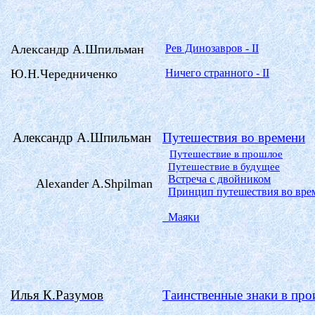
Александр
А.Шпильман
Рев Динозавров - II
Ю.Н.Чередниченко
Ничего странного - II
Александр
А.Шпильман
Путешествия во времени
Путешествие в прошлое
Путешествие в будущее
Встреча с двойником
Alexander
A
.
Shpilman
Принцип путешествия во вре
Маяки
Илья
К.Разумов
Таинственные знаки в про